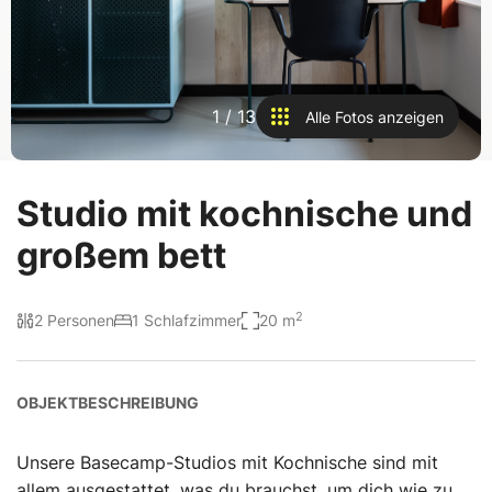
1
/
13
Alle Fotos anzeigen
Studio mit kochnische und
großem bett
2
2 Personen
1 Schlafzimmer
20 m
OBJEKTBESCHREIBUNG
Unsere Basecamp-Studios mit Kochnische sind mit
allem ausgestattet, was du brauchst, um dich wie zu