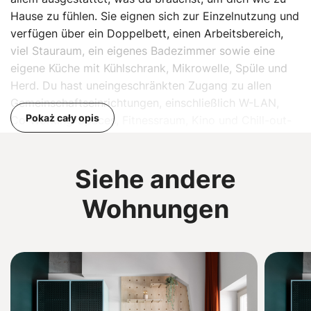
Hause zu fühlen. Sie eignen sich zur Einzelnutzung und
verfügen über ein Doppelbett, einen Arbeitsbereich,
viel Stauraum, ein eigenes Badezimmer sowie eine
eigene Küche mit Kühlschrank, Mikrowelle, Spüle und
Herd. Du hast uneingeschränkten Zugang zu allen
Gemeinschaftseinrichtungen, einschließlich W-LAN,
Pokaż cały opis
Co-Working-Spaces, Fitnessraum, Kino und Chill-out-
Zonen.
Siehe andere
Wohnungen