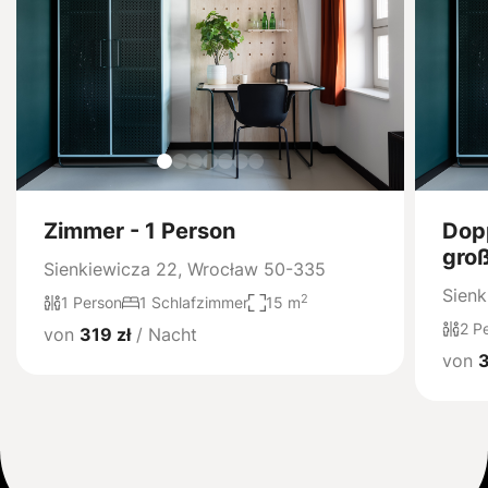
Zimmer - 1 Person
Dop
groß
Sienkiewicza 22, Wrocław 50-335
Sienk
2
1 Person
1 Schlafzimmer
15 m
2 P
von
319 zł
/ Nacht
von
3