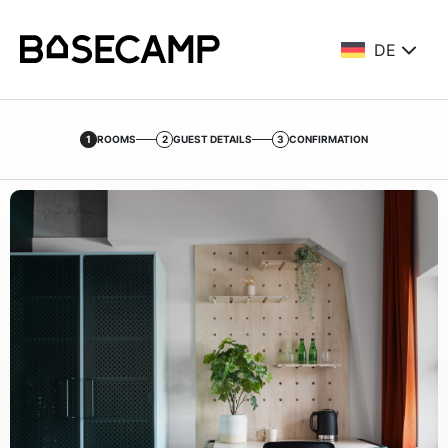
DE
1
ROOMS
2
GUEST DETAILS
3
CONFIRMATION